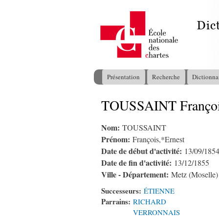
Présentation
Recherche
Dictionna
Menu principal
TOUSSAINT Françoi
Vous êtes ici
Nom:
TOUSSAINT
Prénom:
François,*Ernest
Date de début d'activité:
13/09/185
Date de fin d'activité:
13/12/1855
Ville - Département:
Metz (Moselle)
Successeurs:
ÉTIENNE
Parrains:
RICHARD
VERRONNAIS