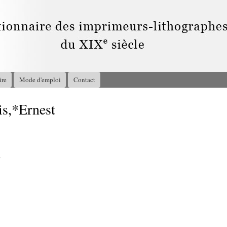
Aller au
contenu
principal
ire
Mode d'emploi
Contact
s,*Ernest
4