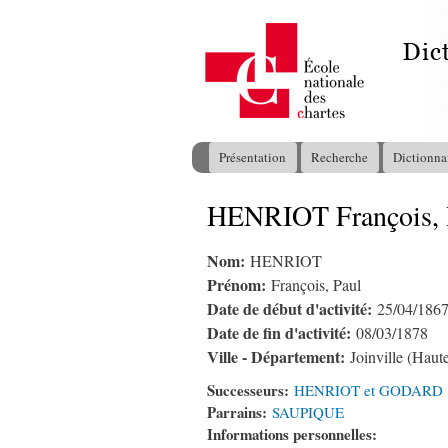
Présentation
Recherche
Dictionna
Menu principal
HENRIOT François, 
Vous êtes ici
Nom:
HENRIOT
Prénom:
François, Paul
Date de début d'activité:
25/04/186
Date de fin d'activité:
08/03/1878
Ville - Département:
Joinville (Hau
Successeurs:
HENRIOT et GODARD
Parrains:
SAUPIQUE
Informations personnelles: