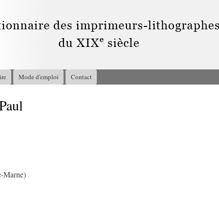
Aller au
contenu
principal
ire
Mode d'emploi
Contact
Paul
7
te-Marne)