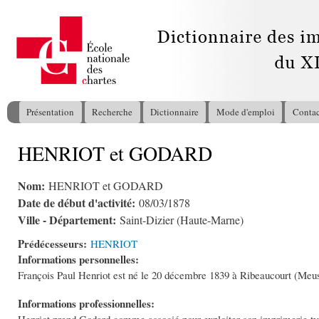
All
con
pri
Présentation
Recherche
Dictionnaire
Mode d'emploi
Contac
Menu principal
HENRIOT et GODARD
Vous êtes ici
Nom:
HENRIOT et GODARD
Date de début d'activité:
08/03/1878
Ville - Département:
Saint-Dizier (Haute-Marne)
Prédécesseurs:
HENRIOT
Informations personnelles:
François Paul Henriot est né le 20 décembre 1839 à Ribeaucourt (Meus
Informations professionnelles: