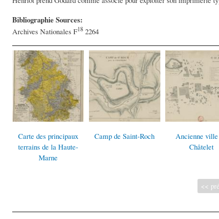
Henriot prend Godard comme associé pour exploiter son imprimerie typ
Bibliographie Sources:
18
Archives Nationales F
2264
Carte des principaux
Camp de Saint-Roch
Ancienne ville
terrains de la Haute-
Châtelet
Marne
<< pré