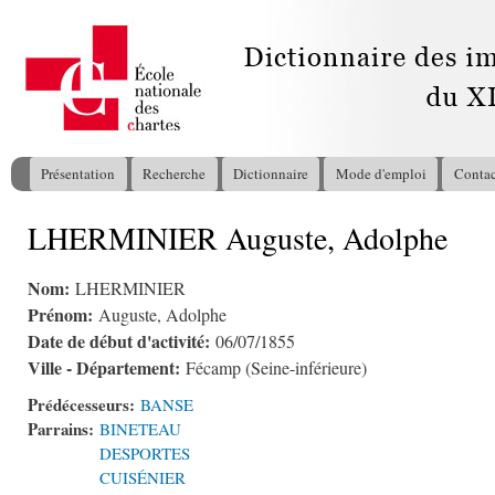
All
con
pri
Présentation
Recherche
Dictionnaire
Mode d'emploi
Contac
Menu principal
LHERMINIER Auguste, Adolphe
Vous êtes ici
Nom:
LHERMINIER
Prénom:
Auguste, Adolphe
Date de début d'activité:
06/07/1855
Ville - Département:
Fécamp (Seine-inférieure)
Prédécesseurs:
BANSE
Parrains:
BINETEAU
DESPORTES
CUISÉNIER