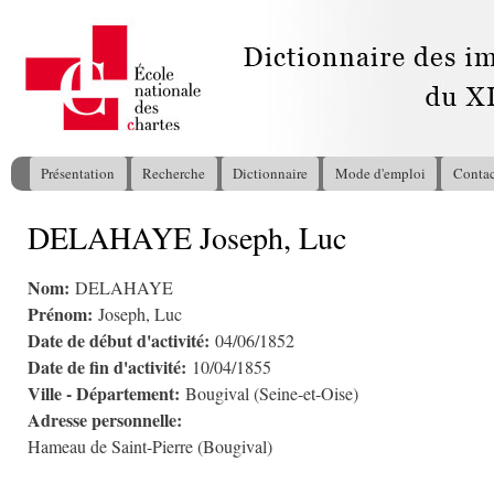
All
con
pri
Présentation
Recherche
Dictionnaire
Mode d'emploi
Contac
Menu principal
DELAHAYE Joseph, Luc
Vous êtes ici
Nom:
DELAHAYE
Prénom:
Joseph, Luc
Date de début d'activité:
04/06/1852
Date de fin d'activité:
10/04/1855
Ville - Département:
Bougival (Seine-et-Oise)
Adresse personnelle:
Hameau de Saint-Pierre (Bougival)