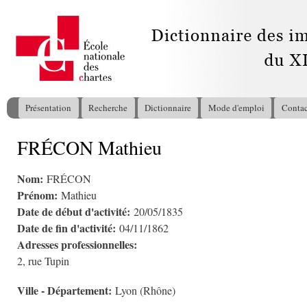
All
con
pri
Présentation
Recherche
Dictionnaire
Mode d'emploi
Contac
Menu principal
FRÉCON Mathieu
Vous êtes ici
Nom:
FRÉCON
Prénom:
Mathieu
Date de début d'activité:
20/05/1835
Date de fin d'activité:
04/11/1862
Adresses professionnelles:
2, rue Tupin
Ville - Département:
Lyon (Rhône)