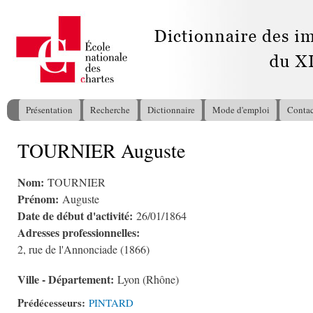
All
con
pri
Présentation
Recherche
Dictionnaire
Mode d'emploi
Contac
Menu principal
TOURNIER Auguste
Vous êtes ici
Nom:
TOURNIER
Prénom:
Auguste
Date de début d'activité:
26/01/1864
Adresses professionnelles:
2, rue de l'Annonciade (1866)
Ville - Département:
Lyon (Rhône)
Prédécesseurs:
PINTARD