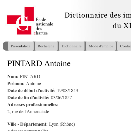
All
con
pri
Présentation
Recherche
Dictionnaire
Mode d'emploi
Contac
Menu principal
PINTARD Antoine
Vous êtes ici
Nom:
PINTARD
Prénom:
Antoine
Date de début d'activité:
19/08/1843
Date de fin d'activité:
03/06/1857
Adresses professionnelles:
2, rue de l'Annonciade
Ville - Département:
Lyon (Rhône)
Adresse personnelle: