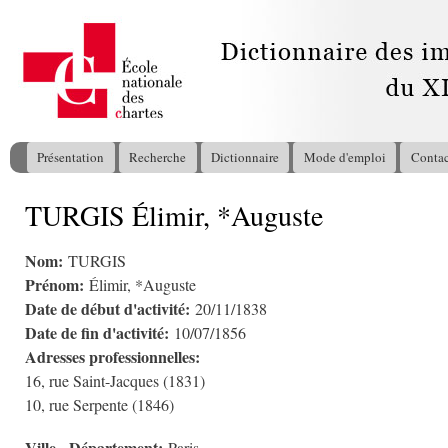
All
con
pri
Présentation
Recherche
Dictionnaire
Mode d'emploi
Contac
Menu principal
TURGIS Élimir, *Auguste
Vous êtes ici
Nom:
TURGIS
Prénom:
Élimir, *Auguste
Date de début d'activité:
20/11/1838
Date de fin d'activité:
10/07/1856
Adresses professionnelles:
16, rue Saint-Jacques (1831)
10, rue Serpente (1846)
Ville - Département: