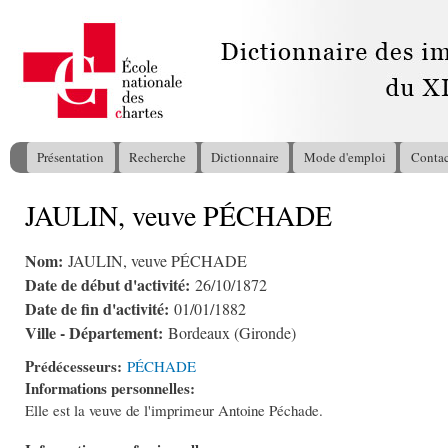
All
con
pri
Présentation
Recherche
Dictionnaire
Mode d'emploi
Contac
Menu principal
JAULIN, veuve PÉCHADE
Vous êtes ici
Nom:
JAULIN, veuve PÉCHADE
Date de début d'activité:
26/10/1872
Date de fin d'activité:
01/01/1882
Ville - Département:
Bordeaux (Gironde)
Prédécesseurs:
PÉCHADE
Informations personnelles:
Elle est la veuve de l'imprimeur Antoine Péchade.