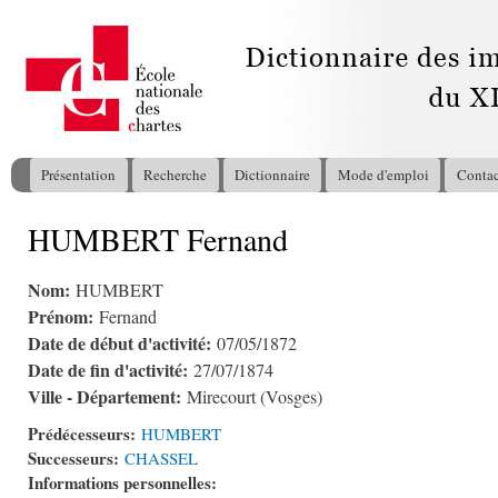
All
con
pri
Présentation
Recherche
Dictionnaire
Mode d'emploi
Contac
Menu principal
HUMBERT Fernand
Vous êtes ici
Nom:
HUMBERT
Prénom:
Fernand
Date de début d'activité:
07/05/1872
Date de fin d'activité:
27/07/1874
Ville - Département:
Mirecourt (Vosges)
Prédécesseurs:
HUMBERT
Successeurs:
CHASSEL
Informations personnelles: