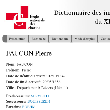
All
con
pri
Présentation
Recherche
Dictionnaire
Mode d'emploi
Contac
Menu principal
FAUCON Pierre
Vous êtes ici
Nom:
FAUCON
Prénom:
Pierre
Date de début d'activité:
02/10/1847
Date de fin d'activité:
29/05/1856
Ville - Département:
Béziers (Hérault)
Prédécesseurs:
SERVEILLE
Successeurs:
BOUISSEREN
Parrains:
BOEHM