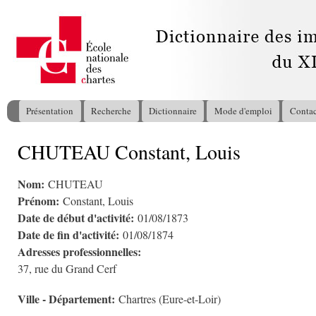
All
con
pri
Présentation
Recherche
Dictionnaire
Mode d'emploi
Contac
Menu principal
CHUTEAU Constant, Louis
Vous êtes ici
Nom:
CHUTEAU
Prénom:
Constant, Louis
Date de début d'activité:
01/08/1873
Date de fin d'activité:
01/08/1874
Adresses professionnelles:
37, rue du Grand Cerf
Ville - Département:
Chartres (Eure-et-Loir)