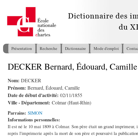
All
con
pri
Présentation
Recherche
Dictionnaire
Mode d'emploi
Contac
Menu principal
DECKER Bernard, Édouard, Camille
Vous êtes ici
Nom:
DECKER
Prénom:
Bernard, Édouard, Camille
Date de début d'activité:
02/11/1855
Ville - Département:
Colmar (Haut-Rhin)
Parrains:
SIMON
Informations personnelles:
Il est né le 10 mai 1809 à Colmar. Son père était un grand imprimeur,
repris l'imprimerie après la mort de son père et poursuivi la publicat