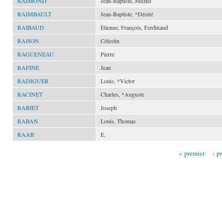
RAIMOND
Jean-Baptiste, Michel
RAIMBAULT
Jean-Baptiste, *Désiré
RAIBAUD
Étienne, François, Ferdinand
RAHON
Célestin
RAGUENEAU
Pierre
RAFINE
Jean
RADIGUER
Louis, *Victor
RACINET
Charles, *Auguste
RABIET
Joseph
RABAN
Louis, Thomas
RAAB
E.
« premier
‹ p
Pages