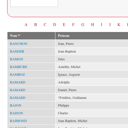
Date
A
B
C
D
E
F
G
H
I
J
K
Nom
Prénom
RANCHON
Jean, Pierre
RAMSER
Jean-Baptiste
RAMON
Jules
RAMBURE
Amédée, Michel
RAMBOZ
Ignace, Auguste
RAMARD
Adolphe
RAMARD
Daniel, Pierre
RAMARD
*Frédéric, Guillaume
RAJON
Philippe
RAISON
Charles
RAIMOND
Jean-Baptiste, Michel