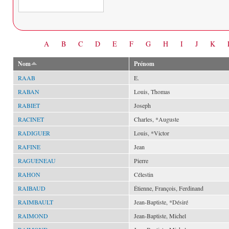
Date
A
B
C
D
E
F
G
H
I
J
K
Nom
Prénom
RAAB
E.
RABAN
Louis, Thomas
RABIET
Joseph
RACINET
Charles, *Auguste
RADIGUER
Louis, *Victor
RAFINE
Jean
RAGUENEAU
Pierre
RAHON
Célestin
RAIBAUD
Étienne, François, Ferdinand
RAIMBAULT
Jean-Baptiste, *Désiré
RAIMOND
Jean-Baptiste, Michel