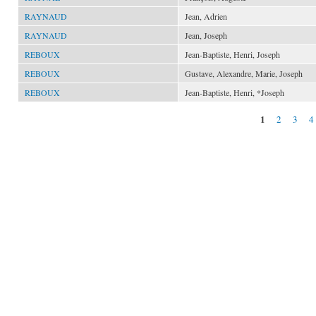
RAYNAUD
Jean, Adrien
RAYNAUD
Jean, Joseph
REBOUX
Jean-Baptiste, Henri, Joseph
REBOUX
Gustave, Alexandre, Marie, Joseph
REBOUX
Jean-Baptiste, Henri, *Joseph
1
2
3
4
Pages