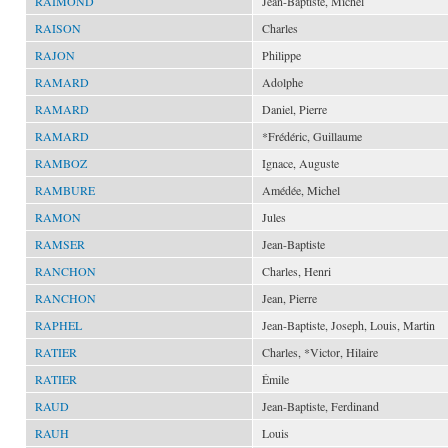
RAIMOND
Jean-Baptiste, Michel
RAISON
Charles
RAJON
Philippe
RAMARD
Adolphe
RAMARD
Daniel, Pierre
RAMARD
*Frédéric, Guillaume
RAMBOZ
Ignace, Auguste
RAMBURE
Amédée, Michel
RAMON
Jules
RAMSER
Jean-Baptiste
RANCHON
Charles, Henri
RANCHON
Jean, Pierre
RAPHEL
Jean-Baptiste, Joseph, Louis, Martin
RATIER
Charles, *Victor, Hilaire
RATIER
Émile
RAUD
Jean-Baptiste, Ferdinand
RAUH
Louis