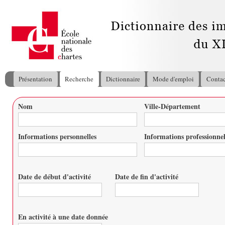
All
con
pri
Présentation
Recherche
Dictionnaire
Mode d'emploi
Contac
Menu principal
Nom
Ville-Département
Vous êtes ici
Informations personnelles
Informations professionnel
Date de début d'activité
Date de fin d'activité
Date
Date
En activité à une date donnée