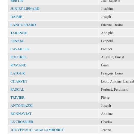
BERTIN
Jean-Baptiste
JUNIET-LIÉNARD
Joachim
DAIME
Joseph
LANGUEHARD
Étienne, Désiré
TARENNE
Adolphe
ZENZAC
Léopold
CAVAILLEZ
Prosper
POUTREL
Auguste, Ernest
ROMAND
Émile
LATOUR
François, Louis
CHARVET
Léon, Antoine, Laurent
PASCAL
Fortuné, Ferdinand
TRIVIER
Pierre
ANTONIAZZI
Joseph
BONNAVIAT
Antoine
LE CROSNIER
Charles
JOUVENAUD, veuve LAMBOROT
Jeanne