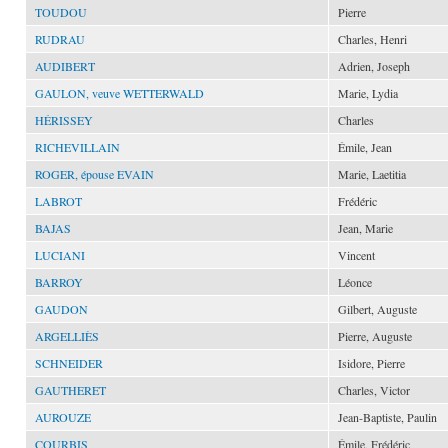
TOUDOU
Pierre
RUDRAU
Charles, Henri
AUDIBERT
Adrien, Joseph
GAULON, veuve WETTERWALD
Marie, Lydia
HÉRISSEY
Charles
RICHEVILLAIN
Émile, Jean
ROGER, épouse EVAIN
Marie, Laetitia
LABROT
Frédéric
BAJAS
Jean, Marie
LUCIANI
Vincent
BARROY
Léonce
GAUDON
Gilbert, Auguste
ARGELLIÈS
Pierre, Auguste
SCHNEIDER
Isidore, Pierre
GAUTHERET
Charles, Victor
AUROUZE
Jean-Baptiste, Paulin
COURBIS
Émile, Frédéric