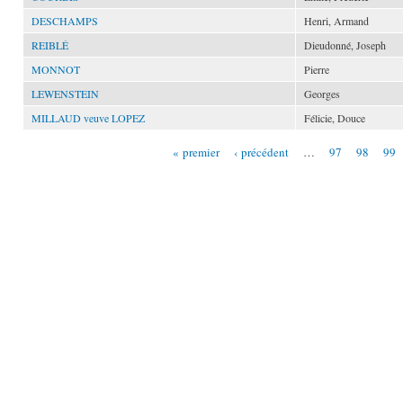
DESCHAMPS
Henri, Armand
REIBLÉ
Dieudonné, Joseph
MONNOT
Pierre
LEWENSTEIN
Georges
MILLAUD veuve LOPEZ
Félicie, Douce
« premier
‹ précédent
…
97
98
99
Pages