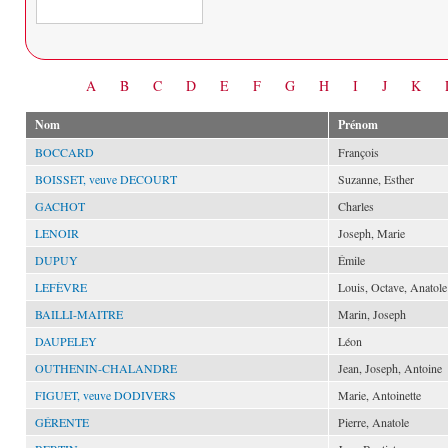
Date
A
B
C
D
E
F
G
H
I
J
K
Nom
Prénom
BOCCARD
François
BOISSET, veuve DECOURT
Suzanne, Esther
GACHOT
Charles
LENOIR
Joseph, Marie
DUPUY
Émile
LEFÈVRE
Louis, Octave, Anatole
BAILLI-MAITRE
Marin, Joseph
DAUPELEY
Léon
OUTHENIN-CHALANDRE
Jean, Joseph, Antoine
FIGUET, veuve DODIVERS
Marie, Antoinette
GÉRENTE
Pierre, Anatole