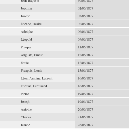
Jean-Baptiste
30/05/1877
Joachim
02/06/1877
Joseph
02/06/1877
Étienne, Désiré
02/06/1877
Adolphe
06/06/1877
Léopold
09/06/1877
Prosper
11/06/1877
Auguste, Ernest
12/06/1877
Émile
12/06/1877
François, Louis
13/06/1877
Léon, Antoine, Laurent
16/06/1877
Fortuné, Ferdinand
16/06/1877
Pierre
19/06/1877
Joseph
19/06/1877
Antoine
20/06/1877
Charles
21/06/1877
Jeanne
26/06/1877