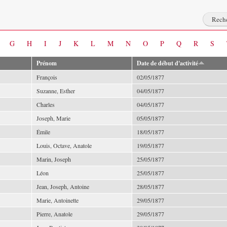
G
H
I
J
K
L
M
N
O
P
Q
R
S
Prénom
Date de début d'activité
François
02/05/1877
Suzanne, Esther
04/05/1877
Charles
04/05/1877
Joseph, Marie
05/05/1877
Émile
18/05/1877
Louis, Octave, Anatole
19/05/1877
Marin, Joseph
25/05/1877
Léon
25/05/1877
Jean, Joseph, Antoine
28/05/1877
Marie, Antoinette
29/05/1877
Pierre, Anatole
29/05/1877