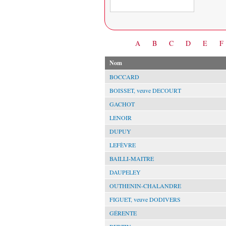
Date
A
B
C
D
E
F
Nom
BOCCARD
BOISSET, veuve DECOURT
GACHOT
LENOIR
DUPUY
LEFÈVRE
BAILLI-MAITRE
DAUPELEY
OUTHENIN-CHALANDRE
FIGUET, veuve DODIVERS
GÉRENTE