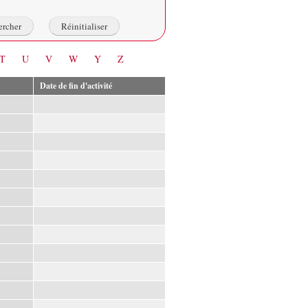
T
U
V
W
Y
Z
Date de fin d'activité