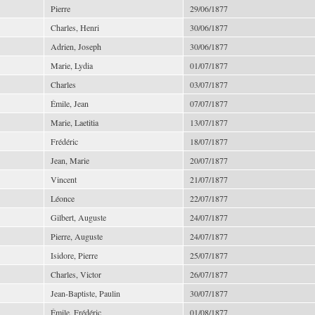
Pierre
29/06/1877
Charles, Henri
30/06/1877
Adrien, Joseph
30/06/1877
Marie, Lydia
01/07/1877
Charles
03/07/1877
Émile, Jean
07/07/1877
Marie, Laetitia
13/07/1877
Frédéric
18/07/1877
Jean, Marie
20/07/1877
Vincent
21/07/1877
Léonce
22/07/1877
Gilbert, Auguste
24/07/1877
Pierre, Auguste
24/07/1877
Isidore, Pierre
25/07/1877
Charles, Victor
26/07/1877
Jean-Baptiste, Paulin
30/07/1877
Émile, Frédéric
01/08/1877