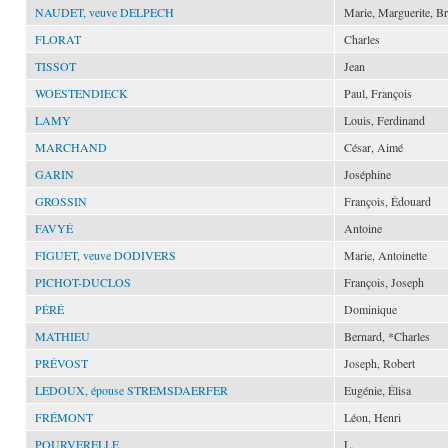
NAUDET, veuve DELPECH
Marie, Marguerite, Br
FLORAT
Charles
TISSOT
Jean
WOESTENDIECK
Paul, François
LAMY
Louis, Ferdinand
MARCHAND
César, Aimé
GARIN
Joséphine
GROSSIN
François, Édouard
FAVYÉ
Antoine
FIGUET, veuve DODIVERS
Marie, Antoinette
PICHOT-DUCLOS
François, Joseph
PÉRÉ
Dominique
MATHIEU
Bernard, *Charles
PRÉVOST
Joseph, Robert
LEDOUX, épouse STREMSDAERFER
Eugénie, Élisa
FRÉMONT
Léon, Henri
POURVERELLE
L.