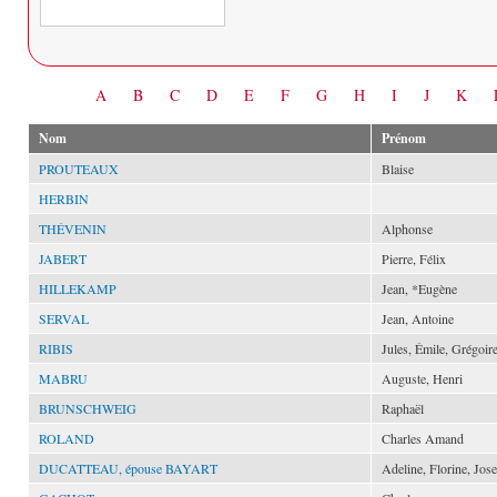
Date
A
B
C
D
E
F
G
H
I
J
K
Nom
Prénom
PROUTEAUX
Blaise
HERBIN
THÉVENIN
Alphonse
JABERT
Pierre, Félix
HILLEKAMP
Jean, *Eugène
SERVAL
Jean, Antoine
RIBIS
Jules, Émile, Grégoir
MABRU
Auguste, Henri
BRUNSCHWEIG
Raphaël
ROLAND
Charles Amand
DUCATTEAU, épouse BAYART
Adeline, Florine, Jos