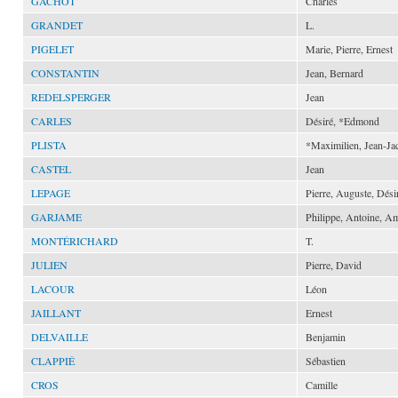
GACHOT
Charles
GRANDET
L.
PIGELET
Marie, Pierre, Ernest
CONSTANTIN
Jean, Bernard
REDELSPERGER
Jean
CARLES
Désiré, *Edmond
PLISTA
*Maximilien, Jean-Ja
CASTEL
Jean
LEPAGE
Pierre, Auguste, Dési
GARJAME
Philippe, Antoine, A
MONTÉRICHARD
T.
JULIEN
Pierre, David
LACOUR
Léon
JAILLANT
Ernest
DELVAILLE
Benjamin
CLAPPIÉ
Sébastien
CROS
Camille