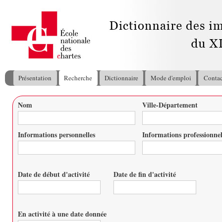
All
con
pri
Présentation
Recherche
Dictionnaire
Mode d'emploi
Contac
Menu principal
Nom
Ville-Département
Vous êtes ici
Informations personnelles
Informations professionnel
Date de début d'activité
Date de fin d'activité
Date
Date
En activité à une date donnée