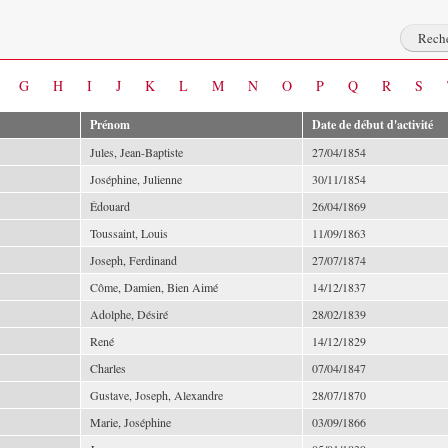
G
H
I
J
K
L
M
N
O
P
Q
R
S
Prénom
Date de début d'activité
Jules, Jean-Baptiste
27/04/1854
Joséphine, Julienne
30/11/1854
Édouard
26/04/1869
Toussaint, Louis
11/09/1863
Joseph, Ferdinand
27/07/1874
Côme, Damien, Bien Aimé
14/12/1837
Adolphe, Désiré
28/02/1839
René
14/12/1829
Charles
07/04/1847
Gustave, Joseph, Alexandre
28/07/1870
Marie, Joséphine
03/09/1866