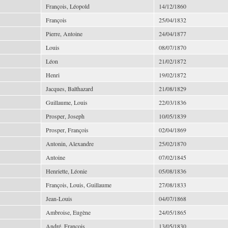
François, Léopold
14/12/1860
François
25/04/1832
Pierre, Antoine
24/04/1877
Louis
08/07/1870
Léon
21/02/1872
Henri
19/02/1872
Jacques, Balthazard
21/08/1829
Guillaume, Louis
22/03/1836
Prosper, Joseph
10/05/1839
Prosper, François
02/04/1869
Antonin, Alexandre
25/02/1870
Antoine
07/02/1845
Henriette, Léonie
05/08/1836
François, Louis, Guillaume
27/08/1833
Jean-Louis
04/07/1868
Ambroise, Eugène
24/05/1865
André, François
13/05/1830