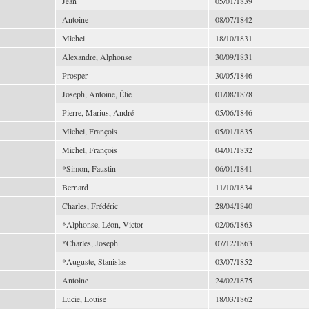
Jean
05/01/1839
Antoine
08/07/1842
Michel
18/10/1831
Alexandre, Alphonse
30/09/1831
Prosper
30/05/1846
Joseph, Antoine, Élie
01/08/1878
Pierre, Marius, André
05/06/1846
Michel, François
05/01/1835
Michel, François
04/01/1832
*Simon, Faustin
06/01/1841
Bernard
11/10/1834
Charles, Frédéric
28/04/1840
*Alphonse, Léon, Victor
02/06/1863
*Charles, Joseph
07/12/1863
*Auguste, Stanislas
03/07/1852
Antoine
24/02/1875
Lucie, Louise
18/03/1862