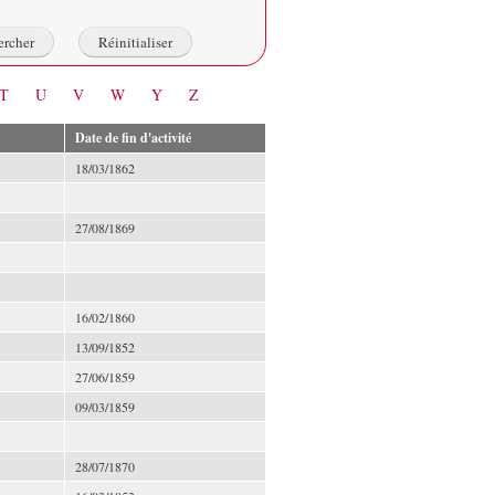
T
U
V
W
Y
Z
Date de fin d'activité
18/03/1862
27/08/1869
16/02/1860
13/09/1852
27/06/1859
09/03/1859
28/07/1870