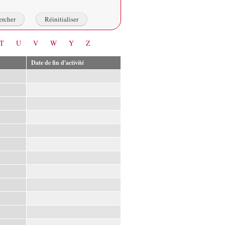
T
U
V
W
Y
Z
Date de fin d'activité