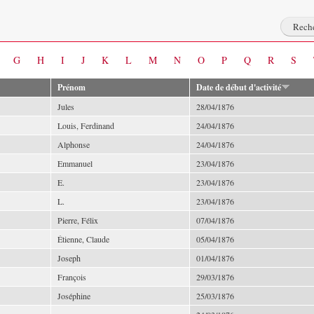
G
H
I
J
K
L
M
N
O
P
Q
R
S
Prénom
Date de début d'activité
Jules
28/04/1876
Louis, Ferdinand
24/04/1876
Alphonse
24/04/1876
Emmanuel
23/04/1876
E.
23/04/1876
L.
23/04/1876
Pierre, Félix
07/04/1876
Étienne, Claude
05/04/1876
Joseph
01/04/1876
François
29/03/1876
Joséphine
25/03/1876