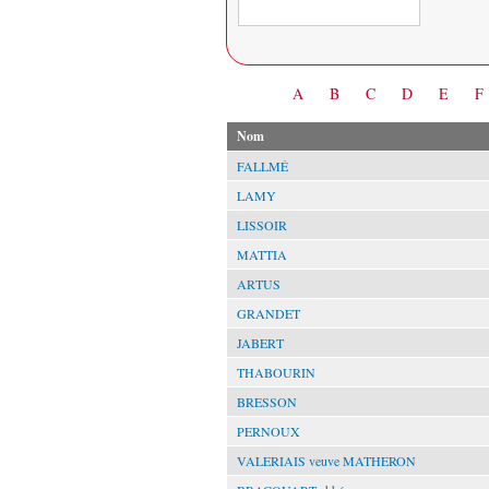
Date
A
B
C
D
E
F
Nom
FALLMÉ
LAMY
LISSOIR
MATTIA
ARTUS
GRANDET
JABERT
THABOURIN
BRESSON
PERNOUX
VALERIAIS veuve MATHERON