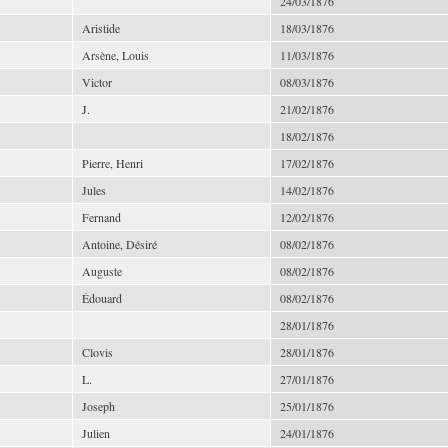
24/03/1876
Aristide
18/03/1876
Arsène, Louis
11/03/1876
Victor
08/03/1876
J.
21/02/1876
18/02/1876
Pierre, Henri
17/02/1876
Jules
14/02/1876
Fernand
12/02/1876
Antoine, Désiré
08/02/1876
Auguste
08/02/1876
Édouard
08/02/1876
28/01/1876
Clovis
28/01/1876
L.
27/01/1876
Joseph
25/01/1876
Julien
24/01/1876