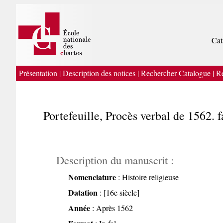
Cat
Présentation
|
Description des notices
|
Rechercher Catalogue
|
Re
Portefeuille, Procès verbal de 1562. 
Description du manuscrit :
Nomenclature
: Histoire religieuse
Datation
: [16e siècle]
Année
: Après 1562