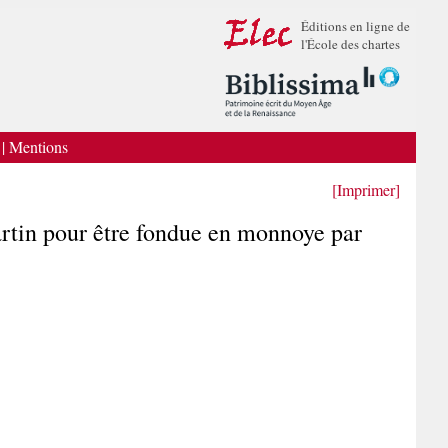
Éditions en ligne de
l'École des chartes
|
Mentions
[Imprimer]
Martin pour être fondue en monnoye par