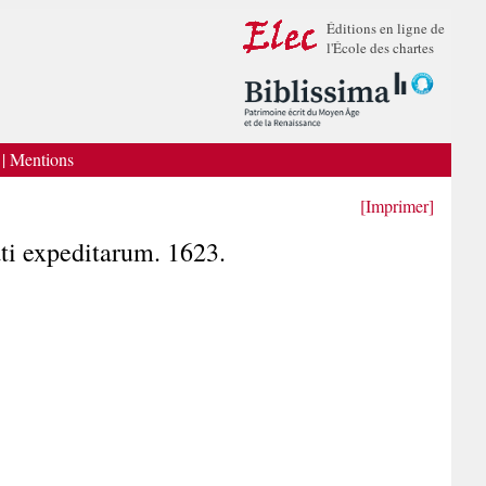
Éditions en ligne de
l'École des chartes
|
Mentions
[Imprimer]
gati expeditarum. 1623.