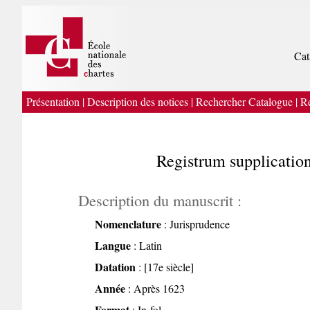
Cat
Présentation
|
Description des notices
|
Rechercher Catalogue
|
Re
Registrum supplication
Description du manuscrit :
Nomenclature
: Jurisprudence
Langue
: Latin
Datation
: [17e siècle]
Année
: Après 1623
Format
: In-fol.