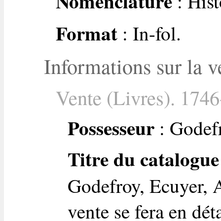
Nomenclature
: Hist
Format
: In-fol.
Informations sur la v
Vente (Livres). 1746
Possesseur
: Godefr
Titre du catalogue
Godefroy, Ecuyer, A
vente se fera en dét