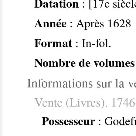
Datation
: [17e siècl
Année
: Après 1628
Format
: In-fol.
Nombre de volumes
Informations sur la v
Vente (Livres). 1746
Possesseur
: Godefr