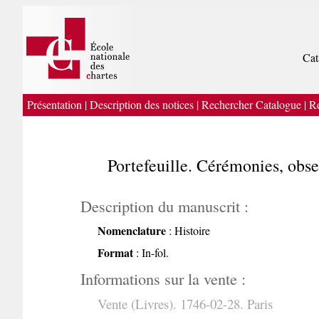
Cat
Présentation
|
Description des notices
|
Rechercher Catalogue
|
Re
Portefeuille. Cérémonies, obs
Description du manuscrit :
Nomenclature
: Histoire
Format
: In-fol.
Informations sur la vente :
Vente (Livres). 1746-02-28. Paris