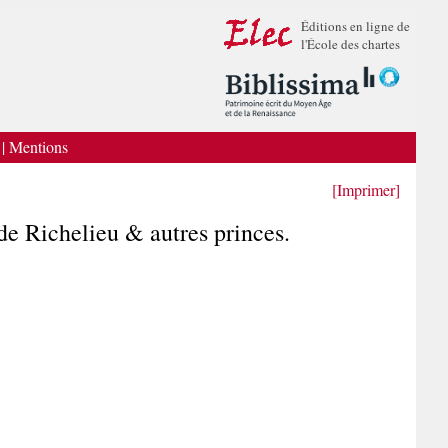
Éditions en ligne de
l'École des chartes
|
Mentions
[Imprimer]
de Richelieu & autres princes.