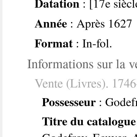
Datation
: [17e siècl
Année
: Après 1627
Format
: In-fol.
Informations sur la v
Vente (Livres). 1746
Possesseur
: Godefr
Titre du catalogue