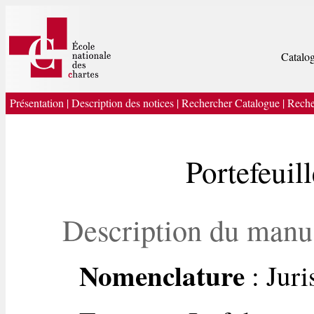
Catalog
Présentation
|
Description des notices
|
Rechercher Catalogue
|
Reche
Portefeuil
Description du manu
Nomenclature
: Jur