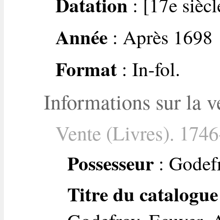
Datation
: [17e siècl
Année
: Après 1698
Format
: In-fol.
Informations sur la v
Vente (Livres). 1746
Possesseur
: Godefr
Titre du catalogue