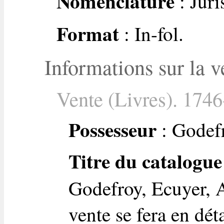
Nomenclature
: Jur
Format
: In-fol.
Informations sur la v
Vente (Livres). 1746
Possesseur
: Godefr
Titre du catalogue
Godefroy, Ecuyer, A
vente se fera en dét