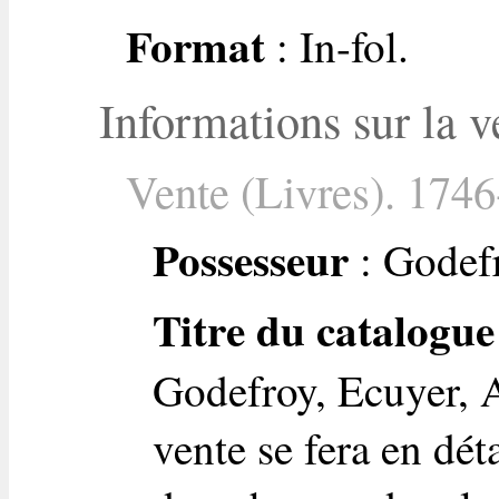
Format
: In-fol.
Informations sur la v
Vente (Livres). 1746
Possesseur
: Godefr
Titre du catalogue
Godefroy, Ecuyer, A
vente se fera en dét