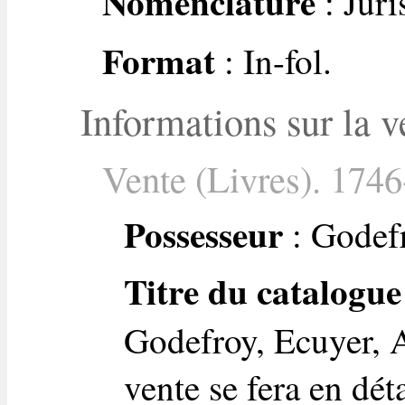
Nomenclature
: Jur
Format
: In-fol.
Informations sur la v
Vente (Livres). 1746
Possesseur
: Godefr
Titre du catalogue
Godefroy, Ecuyer, A
vente se fera en dét