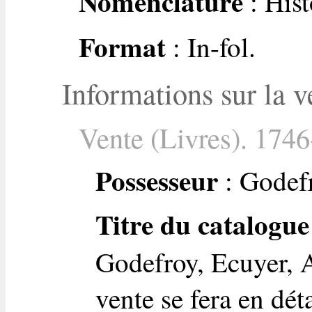
Nomenclature
: Hist
Format
: In-fol.
Informations sur la v
Vente (Livres). 1746
Possesseur
: Godefr
Titre du catalogue
Godefroy, Ecuyer, A
vente se fera en dét