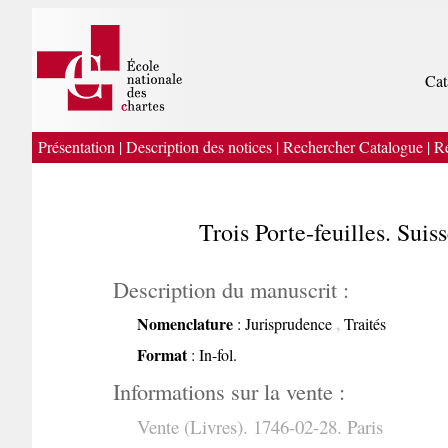
Cat
Présentation
|
Description des notices
|
Rechercher Catalogue
|
Re
Trois Porte-feuilles. Sui
Description du manuscrit :
Nomenclature
,
: Jurisprudence
Traités
Format
: In-fol.
Informations sur la vente :
Vente (Livres). 1746-02-28. Paris