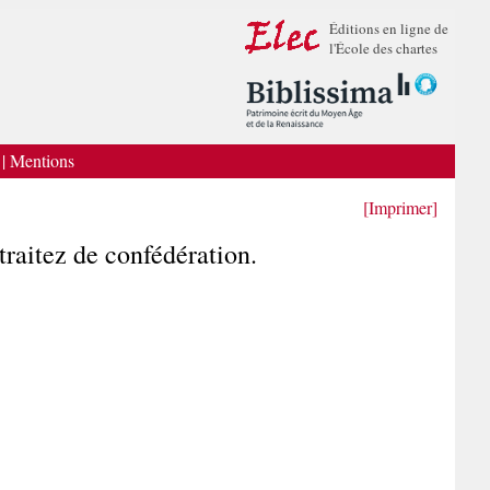
Éditions en ligne de
l'École des chartes
|
Mentions
[Imprimer]
 traitez de confédération.