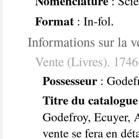
Nomenclature
: Scie
Format
: In-fol.
Informations sur la v
Vente (Livres). 1746
Possesseur
: Godefr
Titre du catalogue
Godefroy, Ecuyer, A
vente se fera en dét