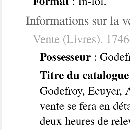
Format
: In-fol.
Informations sur la v
Vente (Livres). 1746
Possesseur
: Godefr
Titre du catalogue
Godefroy, Ecuyer, A
vente se fera en dét
deux heures de rele