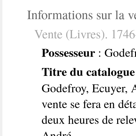
Informations sur la v
Vente (Livres). 1746
Possesseur
: Godefr
Titre du catalogue
Godefroy, Ecuyer, A
vente se fera en dét
deux heures de rele
André.