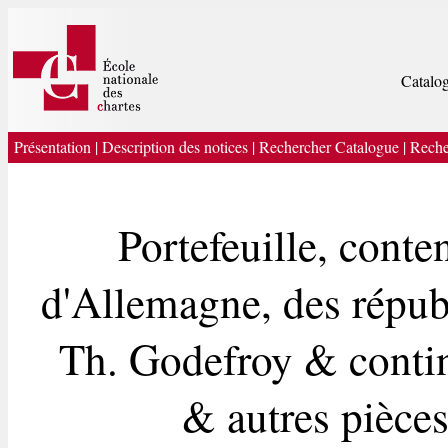
Catalog
Présentation
|
Description des notices
|
Rechercher Catalogue
|
Reche
Portefeuille, cont
d'Allemagne, des répub
Th. Godefroy & contin
& autres pièce