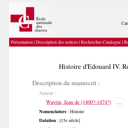
Cat
Présentation
|
Description des notices
|
Rechercher Catalogue
|
Re
Histoire d'Edouard IV. R
Description du manuscrit :
Auteur :
...
Wavrin, Jean de (1400?-1474?)
Nomenclature
: Histoire
Datation
: [15e siècle]