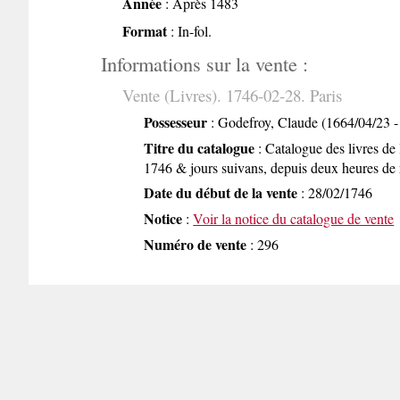
Année
: Après 1483
Format
: In-fol.
Informations sur la vente :
Vente (Livres). 1746-02-28. Paris
Possesseur
: Godefroy, Claude (1664/04/23 -
Titre du catalogue
: Catalogue des livres de 
1746 & jours suivans, depuis deux heures de r
Date du début de la vente
: 28/02/1746
Notice
:
Voir la notice du catalogue de vente
Numéro de vente
: 296