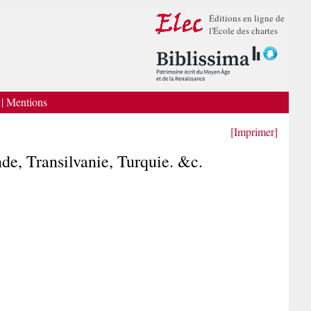
Éditions en ligne de
l'École des chartes
|
Mentions
[Imprimer]
nde, Transilvanie, Turquie. &c.