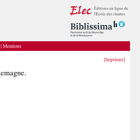
Éditions en ligne de
l'École des chartes
|
Mentions
[Imprimer]
Allemagne.