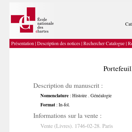
Cat
Présentation
|
Description des notices
|
Rechercher Catalogue
|
Re
Portefeui
Description du manuscrit :
Nomenclature
,
: Histoire
Généalogie
Format
: In-fol.
Informations sur la vente :
Vente (Livres). 1746-02-28. Paris