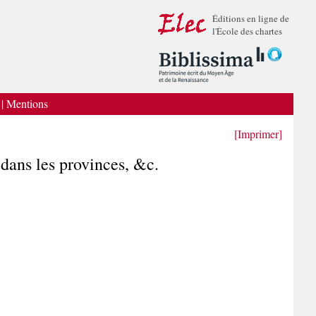
Éditions en ligne de
l'École des chartes
|
Mentions
[Imprimer]
dans les provinces, &c.