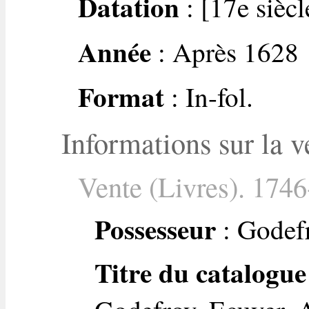
Datation
: [17e siècl
Année
: Après 1628
Format
: In-fol.
Informations sur la v
Vente (Livres). 1746
Possesseur
: Godefr
Titre du catalogue