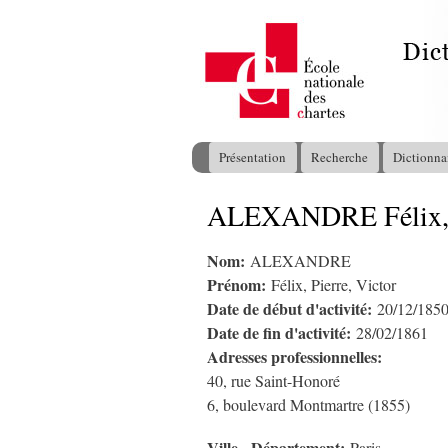
Présentation
Recherche
Dictionna
Menu principal
ALEXANDRE Félix, P
Vous êtes ici
Nom:
ALEXANDRE
Prénom:
Félix, Pierre, Victor
Date de début d'activité:
20/12/185
Date de fin d'activité:
28/02/1861
Adresses professionnelles:
40, rue Saint-Honoré
6, boulevard Montmartre (1855)
Ville - Département: