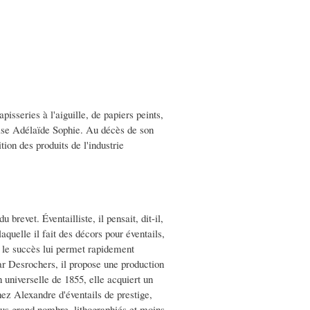
pisseries à l'aiguille, de papiers peints,
ouise Adélaïde Sophie. Au décès de son
ion des produits de l'industrie
revet. Éventailliste, il pensait, dit-il,
aquelle il fait des décors pour éventails,
s, le succès lui permet rapidement
ar Desrochers, il propose une production
 universelle de 1855, elle acquiert un
hez Alexandre d'éventails de prestige,
plus grand nombre, lithographiés et moins