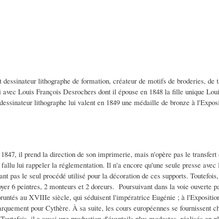
st dessinateur lithographe de formation, créateur de motifs de broderies, de ta
insi avec Louis François Desrochers dont il épouse en 1848 la fille unique L
 dessinateur lithographe lui valent en 1849 une médaille de bronze à l'Exposit
7, il prend la direction de son imprimerie, mais n'opère pas le transfert du b
 fallu lui rappeler la réglementation. Il n'a encore qu'une seule presse avec l
étant pas le seul procédé utilisé pour la décoration de ces supports. Toutefoi
yer 6 peintres, 2 monteurs et 2 doreurs. Poursuivant dans la voie ouverte p
untés au XVIIIe siècle, qui séduisent l'impératrice Eugénie ; à l'Exposition
barquement pour Cythère. À sa suite, les cours européennes se fournissent c
Toutefois, il a aussi une production d'éventails plus modestes, réalisés en 