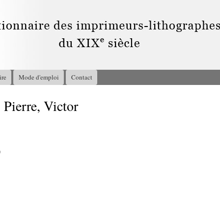
Aller au
contenu
principal
ire
Mode d'emploi
Contact
ierre, Victor
0