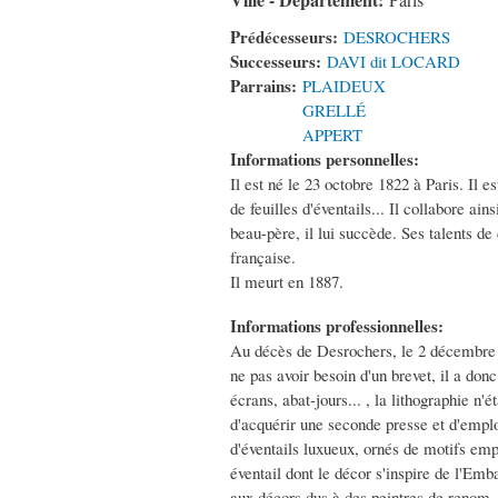
Paris
Prédécesseurs:
DESROCHERS
Successeurs:
DAVI dit LOCARD
Parrains:
PLAIDEUX
GRELLÉ
APPERT
Informations personnelles:
Il est né le 23 octobre 1822 à Paris. Il e
de feuilles d'éventails... Il collabore a
beau-père, il lui succède. Ses talents de
française.
Il meurt en 1887.
Informations professionnelles:
Au décès de Desrochers, le 2 décembre 184
ne pas avoir besoin d'un brevet, il a donc
écrans, abat-jours... , la lithographie n'
d'acquérir une seconde presse et d'emplo
d'éventails luxueux, ornés de motifs empr
éventail dont le décor s'inspire de l'Em
aux décors dus à des peintres de renom. 