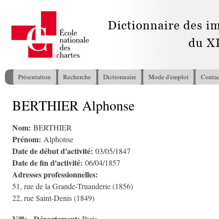
All
con
pri
Présentation
Recherche
Dictionnaire
Mode d'emploi
Contac
Menu principal
BERTHIER Alphonse
Vous êtes ici
Nom:
BERTHIER
Prénom:
Alphonse
Date de début d'activité:
03/05/1847
Date de fin d'activité:
06/04/1857
Adresses professionnelles:
51, rue de la Grande-Truanderie (1856)
22, rue Saint-Denis (1849)
Ville - Département: