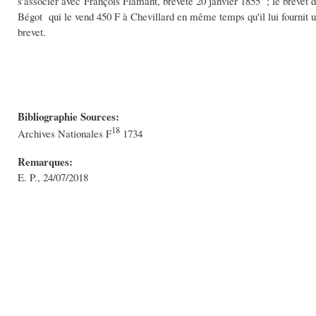
s'associer avec François Flamant, breveté 20 janvier 1855 ; le brevet d
Bégot qui le vend 450 F à Chevillard en même temps qu'il lui fournit un
brevet.
Bibliographie Sources:
18
Archives Nationales F
1734
Remarques:
E. P., 24/07/2018