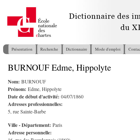
All
con
pri
Présentation
Recherche
Dictionnaire
Mode d'emploi
Contac
Menu principal
BURNOUF Edme, Hippolyte
Vous êtes ici
Nom:
BURNOUF
Prénom:
Edme, Hippolyte
Date de début d'activité:
04/07/1860
Adresses professionnelles:
5, rue Sainte-Barbe
Ville - Département:
Paris
Adresse personnelle: