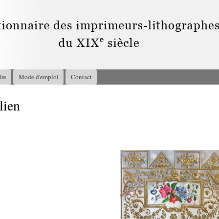
Aller au
contenu
principal
ire
Mode d'emploi
Contact
lien
8