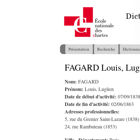
Présentation
Recherche
Dictionna
Menu principal
FAGARD Louis, Lug
Vous êtes ici
Nom:
FAGARD
Prénom:
Louis, Luglien
Date de début d'activité:
07/09/183
Date de fin d'activité:
02/06/1863
Adresses professionnelles:
5, rue du Grenier Saint-Lazare (1838)
24, rue Rambuteau (1853)
Ville - Département: