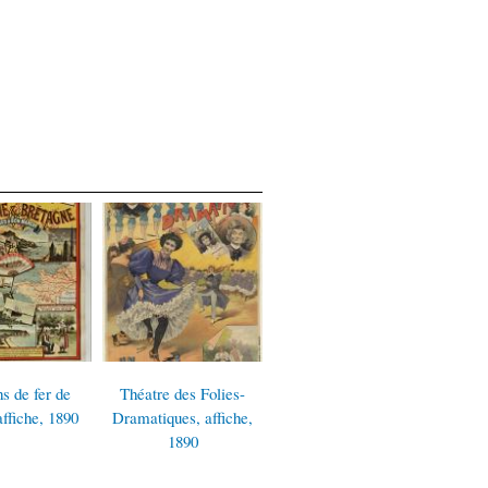
e des Folies-
Lessive de la Comète,
Encre L. Marquet, 1892.
C
ques, affiche,
affiche, 1890
manu
1890