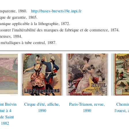
ansparente, 1860.
http://bases-brevets19e.inpi.fr
 de garantie, 1865.
applicable à la lithographie, 1872.
 l'inaltérabilité des marques de fabrique et de commerce, 1874.
ses, 1884.
liques à tube central, 1887.
é, affiche,
Paris-Trianon, revue,
Chemins de fer de
Théatr
90
1890
l'ouest, affiche, 1890
Dramati