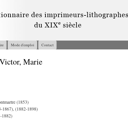
Aller au
contenu
principal
ire
Mode d'emploi
Contact
ictor, Marie
3
ntmartre (1853)
3-1867), (1882-1898)
7-1882)