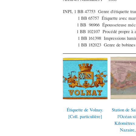
INPI, 1 BB 47753 Genre d'étiquette tr
1 BB 65757 Étiquette avec marque
1 BB 96966 Épousseteuse mécanique 
1 BB 102107 Procédé propre à assurer
1 BB 161398 Impressions lumineu
1 BB 182023 Genre de bobines métal
de
Étiquette de Volnay.
Station de Saint Brévin
Cirque d'ét
Coll.
[Coll. particulière]
l'Océan situé à 4
18
e]
Kilomètres de Saint
Nazaire, 1882