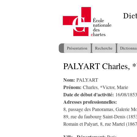
Présentation
Recherche
Dictionna
Menu principal
PALYART Charles, *V
Vous êtes ici
Nom:
PALYART
Prénom:
Charles, *Victor, Marie
Date de début d'activité:
16/08/185
Adresses professionnelles:
8, passage des Panoramas, Galerie Mo
89, rue du faubourg Saint-Denis (185
Romain et Palyart, 8, rue Martel (186
Ville - Département: