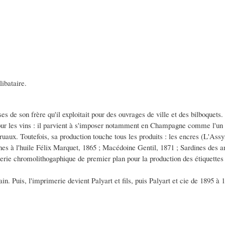
libataire.
sses de son frère qu'il exploitait pour des ouvrages de ville et des bilboquets.
our les vins : il parvient à s'imposer notamment en Champagne comme l'un
aux. Toutefois, sa production touche tous les produits : les encres (L'Ass
ines à l'huile Félix Marquet, 1865 ; Macédoine Gentil, 1871 ; Sardines des
rie chromolithogaphique de premier plan pour la production des étiquettes "d
n. Puis, l'imprimerie devient Palyart et fils, puis Palyart et cie de 1895 à 1