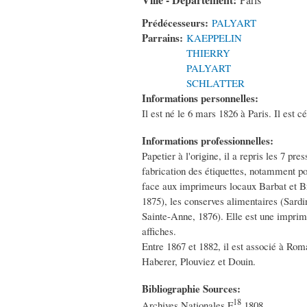
Paris
Prédécesseurs:
PALYART
Parrains:
KAEPPELIN
THIERRY
PALYART
SCHLATTER
Informations personnelles:
Il est né le 6 mars 1826 à Paris. Il est cé
Informations professionnelles:
Papetier à l'origine, il a repris les 7 pre
fabrication des étiquettes, notamment p
face aux imprimeurs locaux Barbat et Bru
1875), les conserves alimentaires (Sard
Sainte-Anne, 1876). Elle est une imprime
affiches.
Entre 1867 et 1882, il est associé à Romai
Haberer, Plouviez et Douin.
Bibliographie Sources:
18
Archives Nationales F
1808