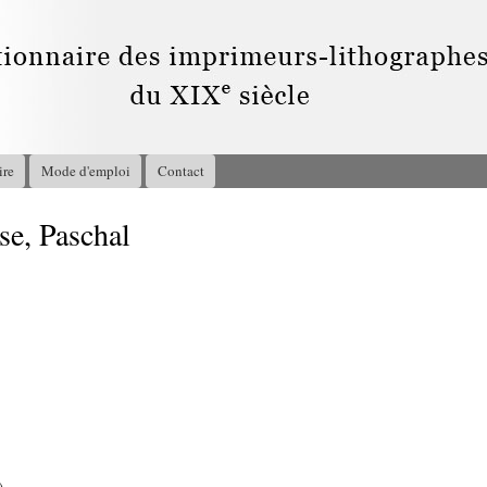
Aller au
contenu
principal
ire
Mode d'emploi
Contact
, Paschal
5