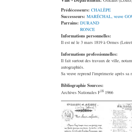
Orléans (Loiret
Prédécesseurs:
CHALÈPE
Successeurs:
MARÉCHAL, veuve G
Parrains:
DURAND
RONCE
Informations personnelles:
Il est né le 3 mars 1819 à Ormes (Loiret)
Informations professionnelles:
Il fait surtout des travaux de ville, not
autographiés.
Sa veuve reprend l'imprimerie après sa 
Bibliographie Sources:
18
Archives Nationales F
1966