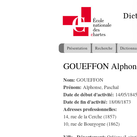
Présentation
Recherche
Dictionna
Menu principal
GOUEFFON Alphonse
Vous êtes ici
Nom:
GOUEFFON
Prénom:
Alphonse, Paschal
Date de début d'activité:
14/05/184
Date de fin d'activité:
18/08/1873
Adresses professionnelles:
14, rue de la Cerche (1857)
10, rue de Bourgogne (1862)
Ville - Département: