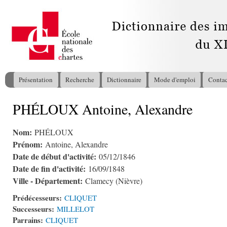
All
con
pri
Présentation
Recherche
Dictionnaire
Mode d'emploi
Contac
Menu principal
PHÉLOUX Antoine, Alexandre
Vous êtes ici
Nom:
PHÉLOUX
Prénom:
Antoine, Alexandre
Date de début d'activité:
05/12/1846
Date de fin d'activité:
16/09/1848
Ville - Département:
Clamecy (Nièvre)
Prédécesseurs:
CLIQUET
Successeurs:
MILLELOT
Parrains:
CLIQUET