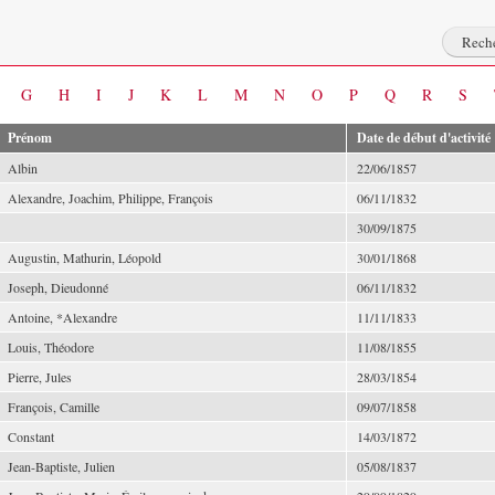
G
H
I
J
K
L
M
N
O
P
Q
R
S
Prénom
Date de début d'activité
Albin
22/06/1857
Alexandre, Joachim, Philippe, François
06/11/1832
30/09/1875
Augustin, Mathurin, Léopold
30/01/1868
Joseph, Dieudonné
06/11/1832
Antoine, *Alexandre
11/11/1833
Louis, Théodore
11/08/1855
Pierre, Jules
28/03/1854
François, Camille
09/07/1858
Constant
14/03/1872
Jean-Baptiste, Julien
05/08/1837