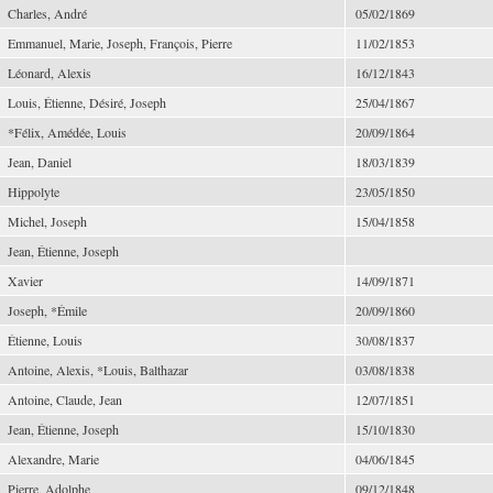
Charles, André
05/02/1869
Emmanuel, Marie, Joseph, François, Pierre
11/02/1853
Léonard, Alexis
16/12/1843
Louis, Étienne, Désiré, Joseph
25/04/1867
*Félix, Amédée, Louis
20/09/1864
Jean, Daniel
18/03/1839
Hippolyte
23/05/1850
Michel, Joseph
15/04/1858
Jean, Étienne, Joseph
Xavier
14/09/1871
Joseph, *Émile
20/09/1860
Étienne, Louis
30/08/1837
Antoine, Alexis, *Louis, Balthazar
03/08/1838
Antoine, Claude, Jean
12/07/1851
Jean, Étienne, Joseph
15/10/1830
Alexandre, Marie
04/06/1845
Pierre, Adolphe
09/12/1848