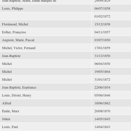
Jean-Baptiste, Marie, Émile marquis de
29/09/1829
Louis, Philippe
06/07/1858
01/02/1872
Florimond, Michel
15/12/1858
Esther, Françoise
04/11/1857
Auguste, Marie, Pascal
03/07/1850
Michel, Victor, Fernand
17/01/1859
Jean-Baptiste
31/12/1850
Michel
06/04/1850
Michel
19/05/1864
Michel
31/01/1872
Jean-Baptiste, Espérance
22/06/1854
Louis, Désiré, Henry
05/06/1846
Alfred
18/06/1862
Émile, Marx
20/08/1870
Julien
14/05/1845
Louis, Paul
14/04/1843