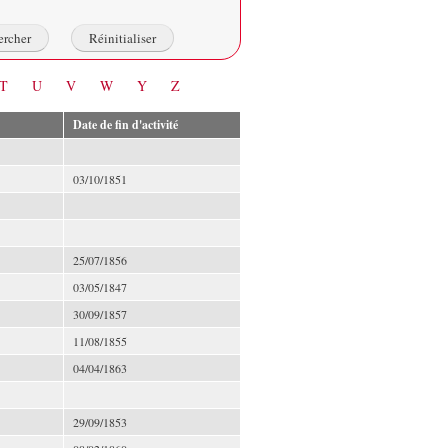
T
U
V
W
Y
Z
Date de fin d'activité
03/10/1851
25/07/1856
03/05/1847
30/09/1857
11/08/1855
04/04/1863
29/09/1853